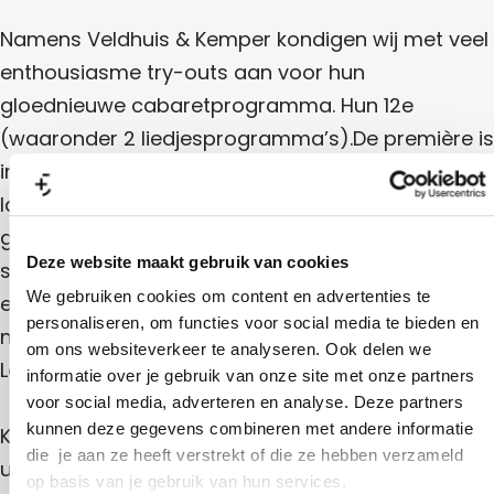
l
r
i
t
n
l
n
e
g
s
Namens Veldhuis & Kemper kondigen wij met veel
i
g
l
n
l
t
enthousiasme try-outs aan voor hun
g
i
e
gloednieuwe cabaretprogramma. Hun 12e
n
g
l
(waaronder 2 liedjesprogramma’s).De première is
l
in het najaar van seizoen 2027/2028, maar de
i
laatste maanden van seizoen 2026/2027
n
gebruiken de mannen om te lezen, te testen, te
Deze website maakt gebruik van cookies
g
schaven en te freewheelen in hun favoriete kleine
We gebruiken cookies om content en advertenties te
en middenzalen. Met gloednieuwe liedjes en
personaliseren, om functies voor social media te bieden en
natuurlijk met hun vaste regisseur Geert
om ons websiteverkeer te analyseren. Ook delen we
Lageveen.
informatie over je gebruik van onze site met onze partners
voor social media, adverteren en analyse. Deze partners
kunnen deze gegevens combineren met andere informatie
Kunnen het niet laten toert op dit moment langs
die je aan ze heeft verstrekt of die ze hebben verzameld
uitverkochte zalen en is met ruim 130.000
op basis van je gebruik van hun services.