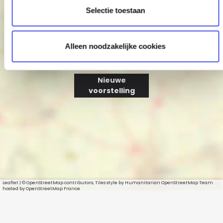
t
Selectie toestaan
i
e
Alleen noodzakelijke cookies
Nieuwe
voorstelling
Leaflet
|
© OpenStreetMap contributors, Tiles style by Humanitarian OpenStreetMap Team
hosted by OpenStreetMap France