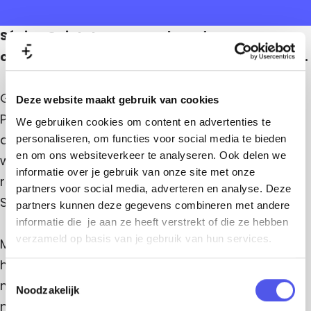
c
c
o
u
o
Q
i
o
Q
u
Sónico Quintet - rauw, gelaagd en
n
u
i
Q
t
i
compromisloos vernieuwend, recht uit Brussel.
n
e
n
u
t
t
t
e
i
e
t
Geïnspireerd door de visionaire kracht van Astor
Deze website maakt gebruik van cookies
t
n
Piazzolla en Eduardo Rovira duikt SONICO diep in
We gebruiken cookies om content en advertenties te
t
de avant-garde van de tango. Waar Piazzolla
personaliseren, om functies voor social media te bieden
e
en om ons websiteverkeer te analyseren. Ook delen we
wereldberoemd werd, bleef Rovira lang onder de
t
informatie over je gebruik van onze site met onze
radar - maar minstens zo grensverleggend.
partners voor social media, adverteren en analyse. Deze
SONICO brengt daar verandering in.
partners kunnen deze gegevens combineren met andere
informatie die je aan ze heeft verstrekt of die ze hebben
verzameld op basis van je gebruik van hun services.
Met intensief onderzoek en bezielde uitvoeringen
halen ze vergeten en onuitgegeven
T
meesterwerken uit de schaduw en geven ze een
Noodzakelijk
o
nieuwe, urgente stem. Het resultaat: muziek die
e