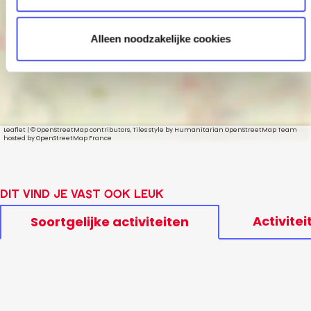
Thjum #1
e
Alleen noodzakelijke cookies
Leaflet
|
© OpenStreetMap contributors, Tiles style by Humanitarian OpenStreetMap Team
hosted by OpenStreetMap France
Dit vind je vast ook leuk
Activitei
Soortgelijke activiteiten