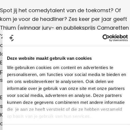
m
T
1
j
#
u
h
Spot jij het comedytalent van de toekomst? Of
1
m
#
j
kom je voor de headliner? Zes keer per jaar geeft
1
u
Thjum (winnaar jury- en publieksprijs Camaretten
m
'21) de microfoon aan zijn favoriete collega-
#
comedians voor een ongedwongen avond
1
lachen, mèt drankje in de zaal (een DLV-primeur)!
Deze website maakt gebruik van cookies
En, omdat elke avond vier nieuwe namen op het
We gebruiken cookies om content en advertenties te
podium staan, is elke keer weer anders. Van
personaliseren, om functies voor social media te bieden en
stand-up tot kleinkunst, alles passeert de revue!
om ons websiteverkeer te analyseren. Ook delen we
informatie over je gebruik van onze site met onze partners
voor social media, adverteren en analyse. Deze partners
Eerdere namen die bij Thjum op het podium
kunnen deze gegevens combineren met andere informatie
stonden zijn onder andere Lisa Ostermann, Marie
die je aan ze heeft verstrekt of die ze hebben verzameld
Koet, Kor Hoebe, Fabian Franciscus en Daan van
op basis van je gebruik van hun services.
der Hoeven. Ontdek hoeveel goede comedians er