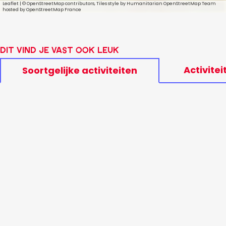
Leaflet
|
© OpenStreetMap contributors, Tiles style by Humanitarian OpenStreetMap Team
hosted by OpenStreetMap France
Dit vind je vast ook leuk
Activitei
Soortgelijke activiteiten