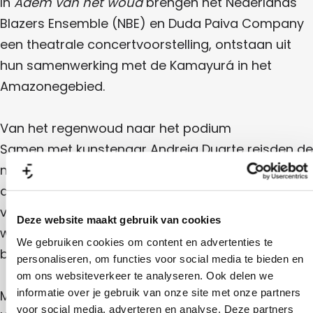
In
Adem van het woud
brengen het Nederlands
a
m
a
C
a
n
p
Blazers Ensemble (NBE) en Duda Paiva Company
n
o
y
a
C
y
m
|
een theatrale concertvoorstelling, ontstaan uit
n
|
p
N
o
y
N
a
hun samenwerking met de Kamayurá in het
B
|
B
n
m
E
N
Amazonegebied.
E
y
B
p
|
E
N
a
B
Van het regenwoud naar het podium
E
n
Samen met kunstenaar Andreia Duarte reisden de
y
makers naar de Kamayurá gemeenschap, diep in
|
de Amazone. Daar werkten ze samen en
N
verdiepten ze zich in hun leven, muziek en
B
Deze website maakt gebruik van cookies
wereldbeeld. Wat ze daar tegenkwamen, klinkt en
E
We gebruiken cookies om content en advertenties te
beweegt nu door op het podium.
personaliseren, om functies voor social media te bieden en
om ons websiteverkeer te analyseren. Ook delen we
informatie over je gebruik van onze site met onze partners
Muziek en poppenspel
voor social media, adverteren en analyse. Deze partners