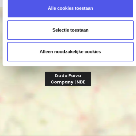
l
Alle cookies toestaan
e
+
c
t
−
Selectie toestaan
i
e
Alleen noodzakelijke cookies
Duda Paiva
Company | NBE