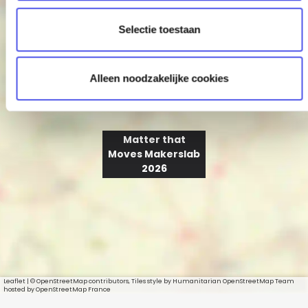
c
+
t
−
Selectie toestaan
i
e
Alleen noodzakelijke cookies
Matter that
Moves Makerslab
2026
Leaflet
|
© OpenStreetMap contributors, Tiles style by Humanitarian OpenStreetMap Team
hosted by OpenStreetMap France