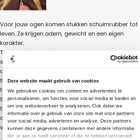
e
o
e
t
a
s
v
s
M
M
e
t
M
o
a
s
a
v
k
M
Voor jouw ogen komen stukken schuimrubber tot
M
k
e
e
a
e
s
o
leven. Ze krijgen adem, gewicht en een eigen
r
k
r
M
s
e
v
karakter.
s
a
l
r
l
k
a
e
Tijdens Matter that Moves zie je de vertrouwde
s
a
e
b
l
b
r
s
schuimrubberen creaties van Duda Paiva, maar
2
a
2
s
0
b
M
dan bespeeld door een nieuwe generatie visuele
0
l
2
2
2
a
6
a
theatermakers. In korte voorstellingen van zo'n 15
0
Deze website maakt gebruik van cookies
6
b
2
2
k
tot 20 minuten verbeelden zij hoe in onzekere
We gebruiken cookies om content en advertenties te
6
0
e
tijden hoop ons in beweging houdt. Zonder
personaliseren, om functies voor social media te bieden en
2
6
om ons websiteverkeer te analyseren. Ook delen we
r
technologie of snelheid, maar volledig gedragen
informatie over je gebruik van onze site met onze partners
s
door het menselijk lichaam en de menselijke
voor social media, adverteren en analyse. Deze partners
l
verbeelding.
kunnen deze gegevens combineren met andere informatie
a
die je aan ze heeft verstrekt of die ze hebben verzameld