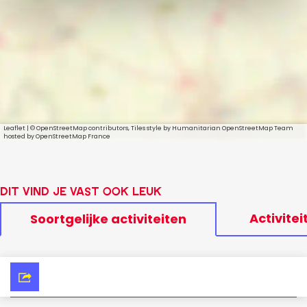
Leaflet
|
© OpenStreetMap contributors, Tiles style by Humanitarian OpenStreetMap Team
hosted by OpenStreetMap France
Dit vind je vast ook leuk
Activitei
Soortgelijke activiteiten