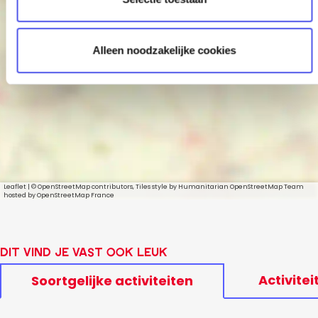
i
e
Remy van
Alleen noodzakelijke cookies
Kesteren
Leaflet
|
© OpenStreetMap contributors, Tiles style by Humanitarian OpenStreetMap Team
hosted by OpenStreetMap France
Dit vind je vast ook leuk
Activitei
Soortgelijke activiteiten