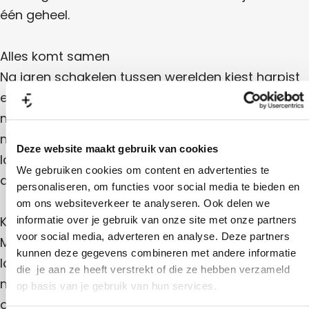
e
s
e
één geheel.
n
r
t
e
n
e
Alles komt samen
r
Na jaren schakelen tussen werelden kiest harpist
e
en componist Remy van Kesteren ervoor om niet
n
meer te kiezen. Klassiek, elektronisch, pop: alles
mag naast elkaar bestaan en door elkaar heen
Deze website maakt gebruik van cookies
lopen. De harp blijft het middelpunt, maar wat
We gebruiken cookies om content en advertenties te
daaromheen gebeurt is allesbehalve traditioneel.
personaliseren, om functies voor social media te bieden en
om ons websiteverkeer te analyseren. Ook delen we
Klank, beeld en beweging
informatie over je gebruik van onze site met onze partners
voor social media, adverteren en analyse. Deze partners
Met loops en elektronica bouwt Remy laag voor
kunnen deze gegevens combineren met andere informatie
laag een sound die steeds groter wordt. Samen
die je aan ze heeft verstrekt of die ze hebben verzameld
met licht- en beeldkunstenaar Jurjen Alkema
op basis van je gebruik van hun services.
ontstaat een audiovisuele ervaring die je