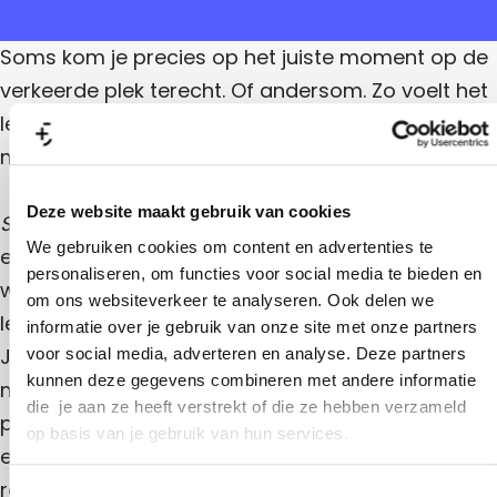
o
r
n
f
s
f
n
m
o
i
m
i
y
Soms kom je precies op het juiste moment op de
f
y
s
L
s
m
L
o
verkeerde plek terecht. Of andersom. Zo voelt het
i
y
i
f
o
f
L
leven voor Jasper – die toevallig autisme heeft,
f
m
e
i
f
e
y
maar daar gaat deze show dus niet over.
f
L
m
e
i
f
y
Deze website maakt gebruik van cookies
Stoornis of my Life
is een hilarische, ontroerende
e
L
We gebruiken cookies om content en advertenties te
en verrassend herkenbare musicalcomedy over
i
personaliseren, om functies voor social media te bieden en
wat er gebeurt als jouw perfect geregisseerde
om ons websiteverkeer te analyseren. Ook delen we
f
leven plotseling geen script meer heeft. Voor
informatie over je gebruik van onze site met onze partners
e
Jasper (Alex Klaasen) is het leven één grote
voor social media, adverteren en analyse. Deze partners
kunnen deze gegevens combineren met andere informatie
musical: heerlijk voorspelbaar, met vaste
die je aan ze heeft verstrekt of die ze hebben verzameld
patronen en – het belangrijkste – gegarandeerd
op basis van je gebruik van hun services.
een happy end. Tot zijn moeder (Sylvia Poorta) –
regisseur van zijn leven – plotseling overlijdt en
T