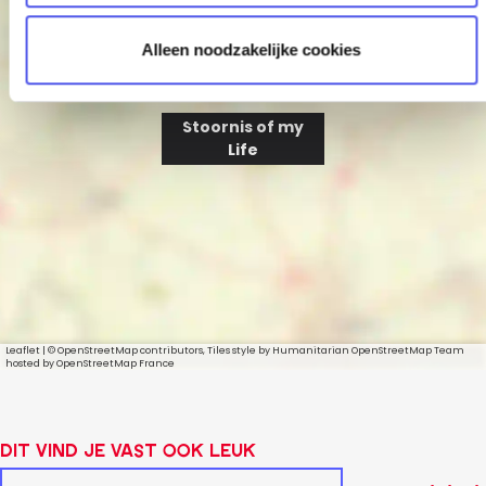
e
Alleen noodzakelijke cookies
Stoornis of my
Life
Leaflet
|
© OpenStreetMap contributors, Tiles style by Humanitarian OpenStreetMap Team
hosted by OpenStreetMap France
Dit vind je vast ook leuk