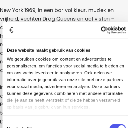
h
M
r
a
s
a
New York 1969, in een bar vol kleur, muziek en
h
a
r
vrijheid, vechten Drag Queens en activisten –
s
onder wie de iconische Marsha P. Johnson – voor
h
hun bestaan. Dit is het begin van de Stonewall-
a
rellen, hét moment waarop de
Deze website maakt gebruik van cookies
queergemeenschap wereldwijd strijdt voor gelijke
We gebruiken cookies om content en advertenties te
rechten. Nu, meer dan vijftig jaar later, staan
personaliseren, om functies voor social media te bieden en
queerrechten opnieuw onder druk.
om ons websiteverkeer te analyseren. Ook delen we
informatie over je gebruik van onze site met onze partners
In Wachten op Marsha wil een groep queer-
voor social media, adverteren en analyse. Deze partners
kunnen deze gegevens combineren met andere informatie
activisten, onder leiding van Marvan de World
die je aan ze heeft verstrekt of die ze hebben verzameld
Pride 2026 kapen om aandacht te vragen voor de
op basis van je gebruik van hun services.
toenemende pesterijen en geweld tegen queers.
De pacifistische Marvan voelt de groeiende druk
T