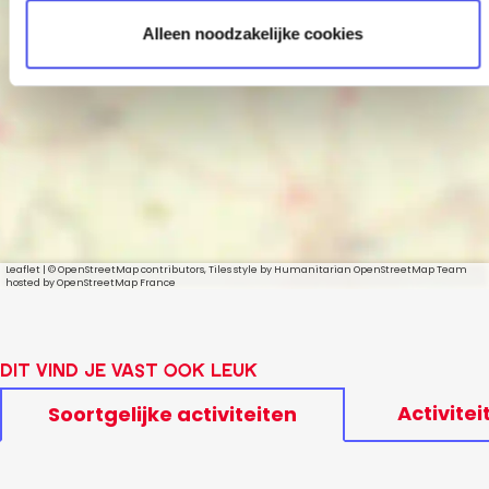
Alleen noodzakelijke cookies
Wachten op
Marsha
Leaflet
|
© OpenStreetMap contributors, Tiles style by Humanitarian OpenStreetMap Team
hosted by OpenStreetMap France
Dit vind je vast ook leuk
Activitei
Soortgelijke activiteiten