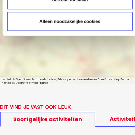
i
e
La Traviata
Alleen noodzakelijke cookies
Leaflet
|
© OpenStreetMap contributors, Tiles style by Humanitarian OpenStreetMap Team
hosted by OpenStreetMap France
Dit vind je vast ook leuk
Activitei
Soortgelijke activiteiten