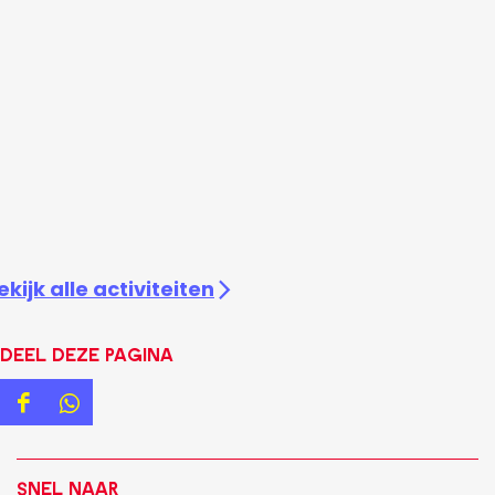
ekijk alle activiteiten
Deel deze pagina
D
D
e
e
e
e
Snel naar