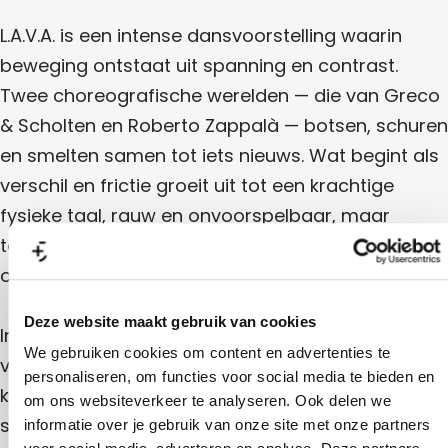
t
F
i
n
l
L.A.V.A. is een intense dansvoorstelling waarin
t
i
beweging ontstaat uit spanning en contrast.
n
Twee choreografische werelden — die van Greco
t
& Scholten en Roberto Zappalà — botsen, schuren
en smelten samen tot iets nieuws. Wat begint als
verschil en frictie groeit uit tot een krachtige
fysieke taal, rauw en onvoorspelbaar, maar
tegelijk traag en gecontroleerd — zoals lava dat
onder de oppervlakte blijft borrelen.
Deze website maakt gebruik van cookies
In een voortdurend spel van energie en verstilling
We gebruiken cookies om content en advertenties te
verkennen de dansers hoe spanning en contrast
personaliseren, om functies voor social media te bieden en
kunnen leiden tot vernieuwing. De pulserende
om ons websiteverkeer te analyseren. Ook delen we
soundscape van Salvador Breed vormt daarbij
informatie over je gebruik van onze site met onze partners