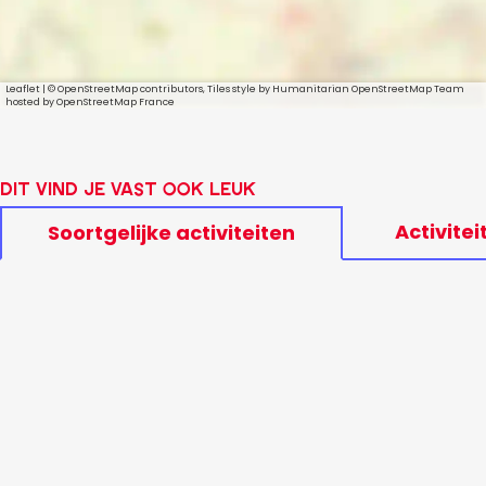
Leaflet
|
© OpenStreetMap contributors, Tiles style by Humanitarian OpenStreetMap Team
hosted by OpenStreetMap France
Dit vind je vast ook leuk
Activitei
Soortgelijke activiteiten