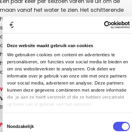
Een paar keer per seizoen varen we uit om de
s
a
a
a
a
v
a
n
maan vanaf het water te zien. Het schitterende
r
a
r
s
n
t
a
historische schip de Bolivar vaart bij licht en
t
v
o
r
s
o
a
v
schemering weg, de dalende zon tegemoet. Als
t
v
a
e
v
o
e
r
de zon achter de horizon is verdwenen keren we
r
v
r
t
a
d
e
om, de opkomende maan tegemoet. Dit is een
d
o
Deze website maakt gebruik van cookies
e
r
a
e
v
E
heerlijke tocht, de veranderende kleuren van de
d
We gebruiken cookies om content en advertenties te
E
e
e
r
e
e
r
hemel en de stad zijn prachtig en het is een feest
personaliseren, om functies voor social media te bieden en
m
E
m
d
t
om ons websiteverkeer te analyseren. Ook delen we
e
de maan te zien opkomen. Inclusief koffie en thee.
e
m
o
informatie over je gebruik van onze site met onze partners
E
e
voor social media, adverteren en analyse. Deze partners
v
m
Wanneer
kunnen deze gegevens combineren met andere informatie
e
Vrijdag 28 augustus 2026
die je aan ze heeft verstrekt of die ze hebben verzameld
r
op basis van je gebruik van hun services.
19.30 - 21.30 uur
d
e
T
Prijzen
Noodzakelijk
o
E