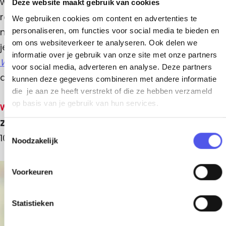
willen spieken? Dan is dit je kans! Tijdens een
e
Deze website maakt gebruik van cookies
r
e
t
h
s
d
rondleiding in Flint worden deuren geopend die
s
e
We gebruiken cookies om content en advertenties te
c
e
t
c
r
h
normaal voor bezoekers gesloten blijven. Zo kun
personaliseren, om functies voor social media te bieden en
s
h
d
e
e
c
om ons websiteverkeer te analyseren. Ook delen we
e
e
je even op het toneel kijken (waar het decor van
r
h
r
s
r
informatie over je gebruik van onze site met onze partners
m
e
We Will Rock You
staat), in de kleedkamers,
m
c
e
voor social media, adverteren en analyse. Deze partners
r
d
e
h
n
artiestenfoyer en op de rollenzolder.
m
kunnen deze gegevens combineren met andere informatie
n
e
e
e
r
die je aan ze heeft verstrekt of die ze hebben verzameld
n
m
s
op basis van je gebruik van hun services.
e
Wanneer
c
n
Zaterdag 7 november 2026
h
T
10.30 - 12.00 uur
Noodzakelijk
e
o
e
r
s
Voorkeuren
m
+
t
e
−
e
n
m
Statistieken
m