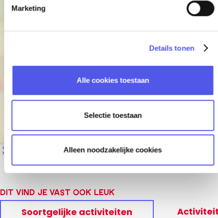
i
Marketing
n
g
s
Kijkje achter de
Details tonen
s
schermen
e
l
Alle cookies toestaan
e
c
t
Selectie toestaan
i
e
Leaflet
|
© OpenStreetMap contributors, Tiles style by Humanitarian OpenStreetMap Team
Alleen noodzakelijke cookies
hosted by OpenStreetMap France
Dit vind je vast ook leuk
Activitei
Soortgelijke activiteiten