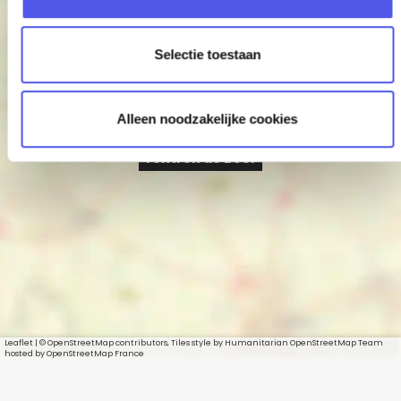
−
c
t
Selectie toestaan
i
e
Alleen noodzakelijke cookies
Yentl en de Boer
Leaflet
|
© OpenStreetMap contributors, Tiles style by Humanitarian OpenStreetMap Team
hosted by OpenStreetMap France