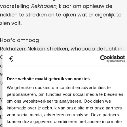
B
e
voorstelling
Rekhalzen
, klaar om opnieuw de
r
o
nekken te strekken en te kijken wat er eigenlijk te
e
zien valt.
r
Hoofd omhoog
Rekhalzen. Nekken strekken, whoooop de lucht in.
Op zoek naar de horizon, de toekomst of gewoon
een teken van leven. Misschien ligt er iets moois te
wachten. Of ontdek je ineens een verborgen
Deze website maakt gebruik van cookies
talent voor kogelstoten. Het kan allemaal.
We gebruiken cookies om content en advertenties te
personaliseren, om functies voor social media te bieden en
Wat zie je daar
om ons websiteverkeer te analyseren. Ook delen we
Maar ja, die eerste blik kan ook meteen raak zijn.
informatie over je gebruik van onze site met onze partners
voor social media, adverteren en analyse. Deze partners
Dingen die je liever niet had gezien. Een toekomst
kunnen deze gegevens combineren met andere informatie
die toch wat minder florissant oogt. Of gewoon je