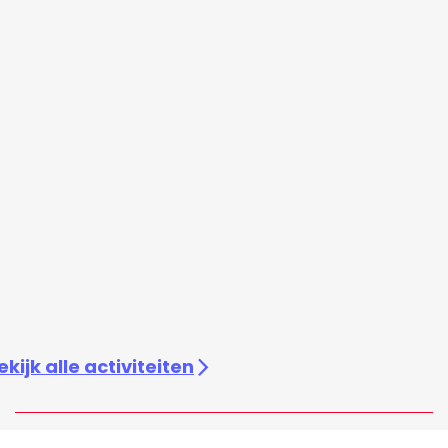
ekijk alle activiteiten
Snel naar