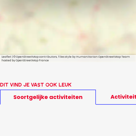
Leaflet
|
© OpenStreetMap contributors, Tiles style by Humanitarian OpenStreetMap Team
hosted by OpenStreetMap France
Dit vind je vast ook leuk
Activitei
Soortgelijke activiteiten