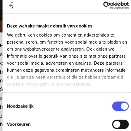
i
o
o
s
S
s
o
t
i
d
t
d
e
s
e
S
r
S
t
r
i
e
Deze website maakt gebruik van cookies
s
i
r
t
We gebruiken cookies om content en advertenties te
s
e
personaliseren, om functies voor social media te bieden en
r
t
Hoe goed ken je degene die het dichtst bij je
om ons websiteverkeer te analyseren. Ook delen we
e
staat? Rose heeft een hechte band met haar
informatie over je gebruik van onze site met onze partners
r
oudere broer Sam, haar rots in de branding, die
voor social media, adverteren en analyse. Deze partners
kunnen deze gegevens combineren met andere informatie
haar zelfs op zijn bank laat slapen wanneer haar
die je aan ze heeft verstrekt of die ze hebben verzameld
relatie met haar vriendin uitgaat. Maar wanneer
op basis van je gebruik van hun services.
Sam wordt beschuldigd van een ernstig
zedenmisdrijf en Rose wordt gevraagd om tegen
T
hem te getuigen, stort haar wereldbeeld in. Terwijl
Noodzakelijk
o
e
ze balanceert tussen loyaliteit aan haar broer en
s
haar eigen geweten, begint alles wat ze over Sam
Voorkeuren
t