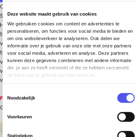
H
v
a
l
Op woensdag 15 april 2026 organiseert Pact Sam
o
l
H
a
o
H
Deze website maakt gebruik van cookies
Sam voor de derde keer het inspirerende Festival
o
p
o
l
o
V
We gebruiken cookies om content en advertenties te
HoopVol in FLUOR in Amersfoort. Dit gratis
o
p
o
H
p
personaliseren, om functies voor social media te bieden en
V
toegankelijke festival staat in het teken van hoop,
l
V
o
o
om ons websiteverkeer te analyseren. Ook delen we
o
verbinding en praktische oplossingen in de strijd
l
informatie over je gebruik van onze site met onze partners
l
o
tegen armoede. Iedereen met een warm hart
voor social media, adverteren en analyse. Deze partners
p
kunnen deze gegevens combineren met andere informatie
voor armoedebestrijding – van professionals en
V
die je aan ze heeft verstrekt of die ze hebben verzameld
vrijwilligers tot betrokken inwoners – is van harte
o
op basis van je gebruik van hun services.
welkom.
l
T
Prijzen
Noodzakelijk
o
Gratis
e
s
Voorkeuren
t
e
+
m
Statistieken