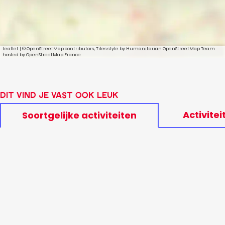
Leaflet
|
© OpenStreetMap contributors, Tiles style by Humanitarian OpenStreetMap Team
hosted by OpenStreetMap France
Dit vind je vast ook leuk
Activitei
Soortgelijke activiteiten