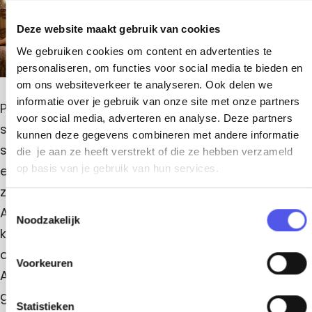
l
n
u
e
é
e
u
c
l
s
c
s
Deze website maakt gebruik van cookies
t
e
t
é
r
é
c
r
l
We gebruiken cookies om content en advertenties te
i
t
i
e
l
q
personaliseren, om functies voor social media te bieden en
r
q
c
u
i
e
om ons websiteverkeer te analyseren. Ook delen we
u
t
e
q
e
r
informatie over je gebruik van onze site met onze partners
c
Parijs, begin 20e eeuw. Wanneer de berooide
u
i
voor social media, adverteren en analyse. Deze partners
e
q
t
straatartieste Suzanne door de wanhopige
kunnen deze gegevens combineren met andere informatie
u
r
schilder Antoine Balestro wordt aangezien voor
e
die je aan ze heeft verstrekt of die ze hebben verzameld
i
op basis van je gebruik van hun services.
een spiritueel medium, besluit ze mee te gaan in
q
zijn verhaal. Sinds de dood van zijn vrouw Irène is
T
u
Antoine zichzelf en zijn inspiratie kwijtgeraakt, en
Noodzakelijk
o
e
klampt hij zich vast aan het idee dat Suzanne
e
contact met haar kan leggen. Kunsthandelaar
s
Voorkeuren
Armand, die er belang bij heeft dat Antoine weer
t
e
gaat schilderen, dwingt Suzanne de schijn op te
m
Statistieken