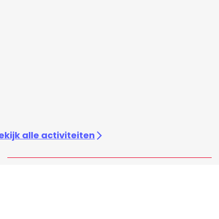
ekijk alle activiteiten
Snel naar
Evenement aanmelden
Blogteam
UITagenda