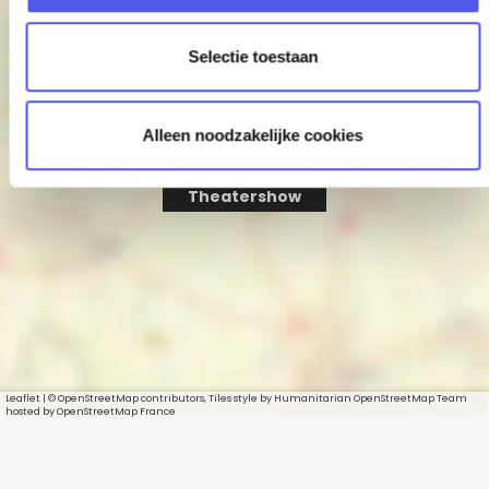
c
t
Selectie toestaan
i
e
Alleen noodzakelijke cookies
De BUS Whisky
Theatershow
Leaflet
|
© OpenStreetMap contributors, Tiles style by Humanitarian OpenStreetMap Team
hosted by OpenStreetMap France