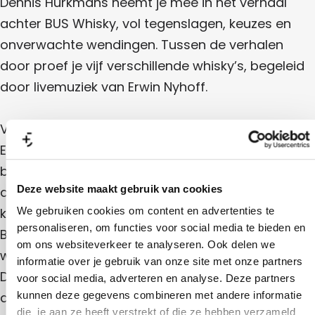
Dennis Hurkmans neemt je mee in het verhaal
e
T
e
k
s
a
h
achter BUS Whisky, vol tegenslagen, keuzes en
a
y
t
e
k
t
T
e
onverwachte wendingen. Tussen de verhalen
a
e
h
r
y
t
r
e
door proef je vijf verschillende whisky’s, begeleid
s
e
s
a
T
h
r
door livemuziek van Erwin Nyhoff.
h
t
o
s
h
o
e
w
h
w
r
e
o
s
Van tegenslag naar bekroning
w
h
a
Een zieltogende kersenboomgaard, een mislukt
o
t
w
bierproject, een waterbron die geen bron bleek en
e
Deze website maakt gebruik van cookies
de afdeling bijzonder beheer bij de bank: alles
r
komt voorbij. Stap voor stap ontvouwt zich hoe
We gebruiken cookies om content en advertenties te
s
personaliseren, om functies voor social media te bieden en
BUS Whisky ontstond en uiteindelijk internationaal
h
om ons websiteverkeer te analyseren. Ook delen we
werd bekroond. Met humor en hartstocht vertelt
informatie over je gebruik van onze site met onze partners
o
Dennis over whisky en zijn weg daar naartoe, vol
voor social media, adverteren en analyse. Deze partners
w
anekdotes en wetenswaardigheden. Zelfs de
kunnen deze gegevens combineren met andere informatie
die je aan ze heeft verstrekt of die ze hebben verzameld