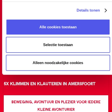
s
O
Details tonen
s
O
MEER LEZEN
n
e
V
t
l
E
Alle cookies toestaan
e
d
R
c
e
t
O
k
Selectie toestaan
i
N
.
e
T
.
Alleen noodzakelijke cookies
D
.
E
P
K
a
5x klimmen en klauteren in Amersfoort
.
r
.
k
5
.
BEWEGING, AVONTUUR EN PLEZIER VOOR IEDERE
R
x
P
KLEINE AVONTURIER