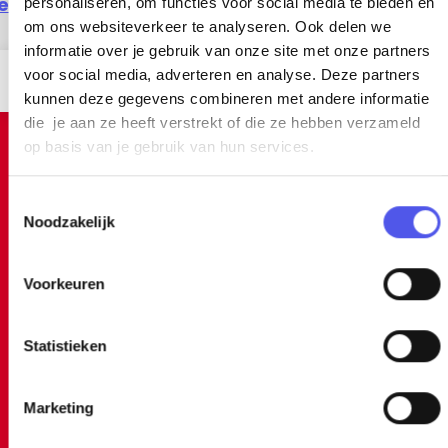
ekijk alle activiteiten
personaliseren, om functies voor social media te bieden en
om ons websiteverkeer te analyseren. Ook delen we
informatie over je gebruik van onze site met onze partners
voor social media, adverteren en analyse. Deze partners
Meer info
kunnen deze gegevens combineren met andere informatie
die je aan ze heeft verstrekt of die ze hebben verzameld
op basis van je gebruik van hun services.
Inspiratie
T
Noodzakelijk
o
e
s
Voorkeuren
t
e
m
Statistieken
m
i
Marketing
n
Ontdek... Park Randenbroek
g