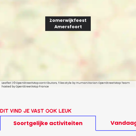
f
o
Zomerwijkfeest
o
Amersfoort
r
t
Leaflet
|
© OpenStreetMap contributors, Tiles style by Humanitarian OpenStreetMap Team
hosted by OpenStreetMap France
Dit vind je vast ook leuk
Vandaa
Soortgelijke activiteiten