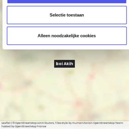
c
+
t
Selectie toestaan
−
i
e
Alleen noodzakelijke cookies
Boi Akih
Leaflet
|
© OpenStreetMap contributors, Tiles style by Humanitarian OpenStreetMap Team
hosted by OpenStreetMap France