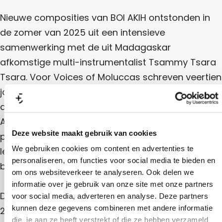
Nieuwe composities van BOI AKIH ontstonden in
de zomer van 2025 uit een intensieve
samenwerking met de uit Madagaskar
afkomstige multi-instrumentalist Tsammy Tsara
Tsara. Voor Voices of Moluccas schreven veertien
jonge dichters uit de Molukken nieuwe teksten in
de taal van hun voorouders, verweven met het
Ambonees en Indonesisch. In een expressieve
Deze website maakt gebruik van cookies
performance brengt BOI AKIH deze stemmen tot
We gebruiken cookies om content en advertenties te
leven, gedragen door verfijnd gitaarspel,
personaliseren, om functies voor social media te bieden en
bezielende percussie en krachtige vocalen.
om ons websiteverkeer te analyseren. Ook delen we
informatie over je gebruik van onze site met onze partners
Dit zevende concert in de Musica Mundo Series
voor social media, adverteren en analyse. Deze partners
kunnen deze gegevens combineren met andere informatie
2026 laat horen hoe geschiedenis en vernieuwing
die je aan ze heeft verstrekt of die ze hebben verzameld