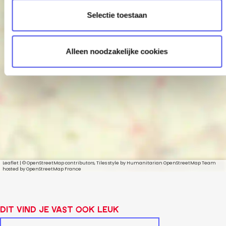
t
Selectie toestaan
i
e
Alleen noodzakelijke cookies
BEERS & BRAINS
Leaflet
|
© OpenStreetMap contributors, Tiles style by Humanitarian OpenStreetMap Team
hosted by OpenStreetMap France
Dit vind je vast ook leuk