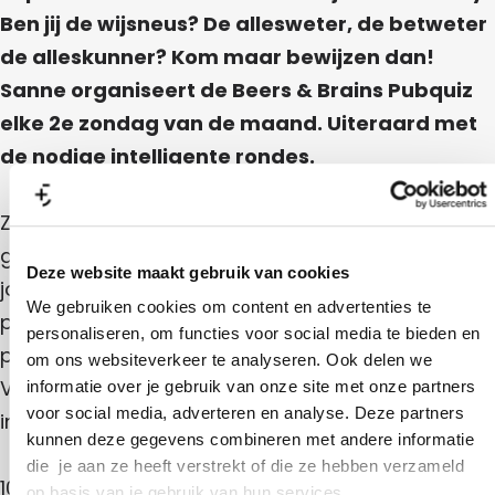
I
Ben jij de wijsneus? De allesweter, de betweter
N
de alleskunner? Kom maar bewijzen dan!
S
Sanne organiseert de Beers & Brains Pubquiz
elke 2e zondag van de maand. Uiteraard met
de nodige intelligente rondes.
Zorg dat je 14.30 aanwezig bent want om 15.00
gaat Sanne starten. Om de twee rondes kan je
Deze website maakt gebruik van cookies
jouw hersenen even laten afkoelen in een korte
We gebruiken cookies om content en advertenties te
pauze. Meedoen is €7,50 per persoon of €25,-
personaliseren, om functies voor social media te bieden en
per team (met maximaal 5 mensen per team).
om ons websiteverkeer te analyseren. Ook delen we
Voor de volgende data kan je jouw team alvast
informatie over je gebruik van onze site met onze partners
voor social media, adverteren en analyse. Deze partners
inschrijven door te reserveren:
kunnen deze gegevens combineren met andere informatie
die je aan ze heeft verstrekt of die ze hebben verzameld
10 maart, 14 april, 12 mei, 9 juni, 14 juli, 11 augustus, 8
op basis van je gebruik van hun services.