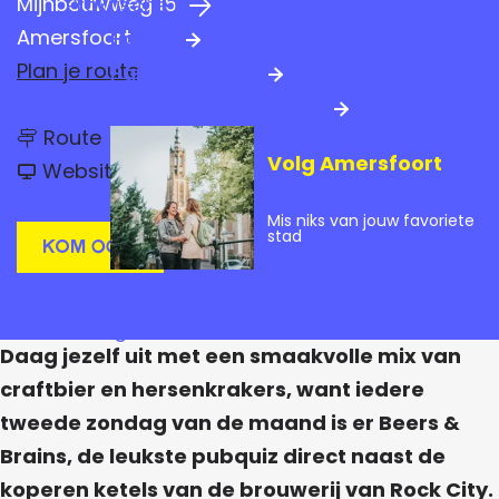
Mijnbouwweg 15
Praktische info
a
Amersfoort
Hotels
g
n
Plan je route
Parkeren & OV
e
a
Amersfoort Centrum
n
a
Route
a
Volg Amersfoort
v
a
r
Website
a
r
n
B
B
Mis niks van jouw favoriete
B
E
E
stad
E
Kom ook!
E
E
R
E
R
S
S
R
&
&
Vraag het ons
B
S
B
R
Daag jezelf uit met een smaakvolle mix van
R
A
&
A
craftbier en hersenkrakers, want iedere
I
I
B
N
tweede zondag van de maand is er Beers &
N
S
R
S
Brains, de leukste pubquiz direct naast de
A
koperen ketels van de brouwerij van Rock City.