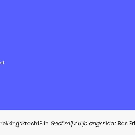
ad
rekkingskracht? In
Geef mij nu je angst
laat Bas Er