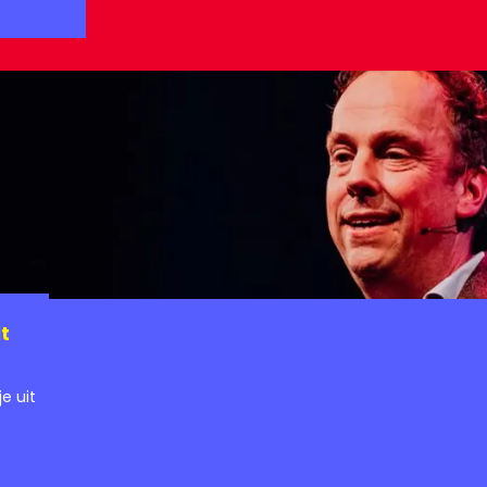
t
e uit