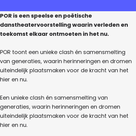
j
e
u
e
t
e
u
s
j
i
s
i
:
POR is een speelse en poëtische
e
:
t
P
t
s
P
j
danstheatervoorstelling waarin verleden en
O
:
O
e
j
R
P
toekomst elkaar ontmoeten in het nu.
R
s
(
O
e
(
:
6
R
6
P
+
s
(
+
O
POR toont een unieke clash én samensmelting
)
6
)
R
:
+
van generaties, waarin herinneringen en dromen
(
)
P
6
uiteindelijk plaatsmaken voor de kracht van het
+
O
)
hier en nu.
R
(
Een unieke clash én samensmelting van
6
generaties, waarin herinneringen en dromen
+
uiteindelijk plaatsmaken voor de kracht van het
)
hier en nu.