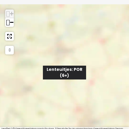
+
−
Lenteuitjes: POR
(6+)
Leaflet
|
© OpenStreetMap contributors, Tiles style by Humanitarian OpenStreetMap Team