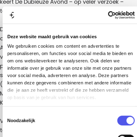
z
b
i
keert De Dubieuze Avond – op veler verzoek –
e
u
e
i
A
z
e
terug naar Amersfoort!
A
e
v
e
v
u
o
u
A
o
z
n
v
n
e
z
Deze keer met droomhost Renske Leijten. De
d
o
d
A
Deze website maakt gebruik van cookies
n
e
avond wordt georganiseerd door de in
v
d
o
A
We gebruiken cookies om content en advertenties te
Amersfoort geboren Maaike Dirkje Hop, winnaar
n
personaliseren, om functies voor social media te bieden en
d
v
van Cameretten 2025. Ze staat zelf op het
om ons websiteverkeer te analyseren. Ook delen we
o
podium en stelt voor elke editie een programma
informatie over je gebruik van onze site met onze partners
n
samen met een sterke host en artiesten die je
voor social media, adverteren en analyse. Deze partners
d
kunnen deze gegevens combineren met andere informatie
(nog) niet kende, maar straks niet meer vergeet.
die je aan ze heeft verstrekt of die ze hebben verzameld
Met deze keer: Janneke de Bijl, Marjolijn van
op basis van je gebruik van hun services.
Kooten en Selma Visscher.
T
Verwacht een gevarieerd programma vol nieuw
Noodzakelijk
o
e
talent, vers materiaal en onverwachte vormen.
s