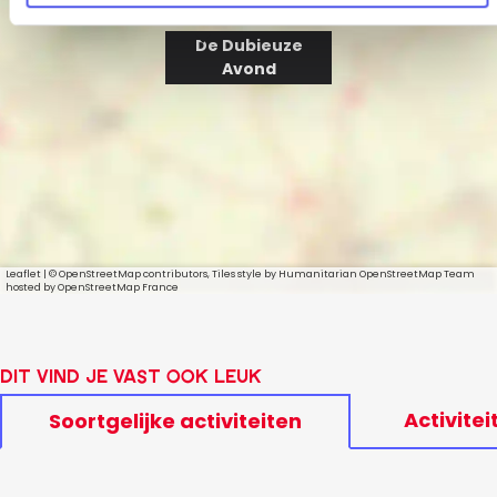
De Dubieuze
Avond
Leaflet
|
© OpenStreetMap contributors, Tiles style by Humanitarian OpenStreetMap Team
hosted by OpenStreetMap France
Dit vind je vast ook leuk
Activitei
Soortgelijke activiteiten