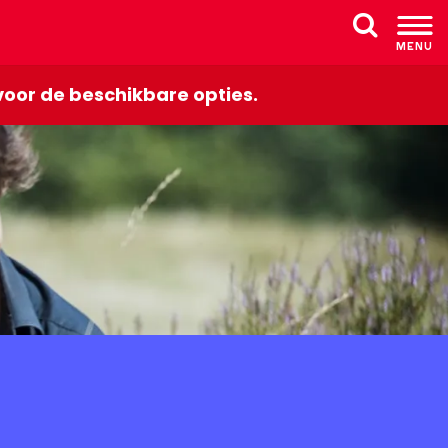
MENU
Z
o
oor de beschikbare opties.
e
k
e
n