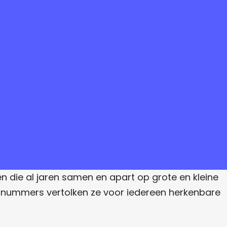
 die al jaren samen en apart op grote en kleine
hun nummers vertolken ze voor iedereen herkenbare