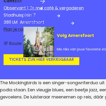
Contact
Praktische info
a
Observant | Grand café & vergaderen
Hotels
g
Stadhuisplein 7
Parkeren & OV
e
3811 LM
Amersfoort
Amersfoort Centrum
n
Plan je route
Volg Amersfoort
a
n
a
Route
a
Mis niks van jouw favoriete st
a
r
r
T
T
Tickets zijn HIER verkrijgbaar
h
h
e
Vraag het ons
M
e
o
M
c
The Mockingbirds is een singer-songwriterduo uit
k
o
i
podia staan. Een vleugje blues, een beetje jazz, 
n
c
gevoelens. De luisteraar meenemen op reis, dáár
g
k
b
i