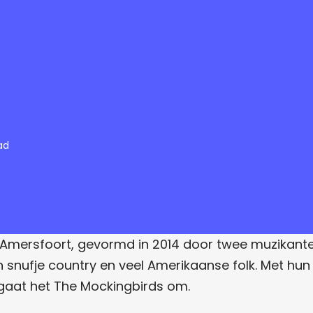
ad
 Amersfoort, gevormd in 2014 door twee muzikanten
een snufje country en veel Amerikaanse folk. Met 
 gaat het The Mockingbirds om.