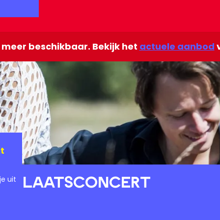
et meer beschikbaar. Bekijk het
actuele aanbod
v
t
nenplaatsconcert
e uit