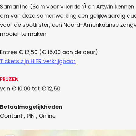
i
r
Samantha (Sam voor vrienden) en Artwin kennen el
d
n
om van deze samenwerking een gelijkwaardig duo t
s
g
|
voor de spotlijster, een Noord-Amerikaanse zangvo
B
b
i
mooier te maken.
n
i
n
r
e
Entree € 12,50 (€ 15,00 aan de deur)
n
d
p
Tickets zijn HIER verkrijgbaar
l
s
a
|
a
Prijzen
t
B
s
van € 10,00 tot € 12,50
c
i
o
n
n
Betaalmogelijkheden
c
n
e
Contant , PIN , Online
r
e
t
n