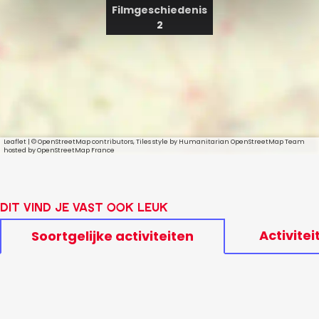
Filmgeschiedenis
2
Leaflet
|
© OpenStreetMap contributors, Tiles style by Humanitarian OpenStreetMap Team
hosted by OpenStreetMap France
Dit vind je vast ook leuk
Activitei
Soortgelijke activiteiten