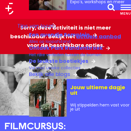
Expo's, workshops en meer
a
MENU
Z
a
G
Tips van locals
o
r
Sorry, deze activiteit is niet meer
a
Een avondje Eemplein
e
t
beschikbaar. Bekijk het
actuele aanbod
n
Alles op loopafstand
k
voor de beschikbare opties.
a
Ontdek Park Randenbroek
e
Het rijke verleden tussen de bomen
a
De leukste boetiekjes
n
r
Vol met unieke collecties
d
Bekijk alle blogs
e
Jouw ultieme dagje
h
uit
o
Wij stippelden hem vast voor
m
je uit
e
Filmcursus:
p