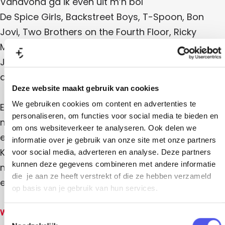
Vanavond ga ik even uit m’n bol
t
n
e
9
e
e
9
s
De Spice Girls, Backstreet Boys, T-Spoon, Bon
0
n
0
t
s
’
9
Jovi, Two Brothers on the Fourth Floor, Ricky
’
e
s
0
t
s
n
p
Martin, MC Hammer. DJ Paul Elstak, Michael
’
p
9
a
e
s
a
0
Jackson, Madonna, Peter André… onze dj laat ze
r
p
r
’
n
t
a
allemaal voorbij komen.
t
s
y
r
9
y
p
Deze website maakt gebruik van cookies
t
a
0
y
r
We gebruiken cookies om content en advertenties te
Een feest vol guilty pleasures, meebrul-
t
’
personaliseren, om functies voor social media te bieden en
momenten en dansmoves die je waarschijnlijk al
y
s
om ons websiteverkeer te analyseren. Ook delen we
een tijdje niet meer hebt geprobeerd. Schaamte?
informatie over je gebruik van onze site met onze partners
p
Kennen we deze avond niet. Iedereen komt maar
voor social media, adverteren en analyse. Deze partners
a
kunnen deze gegevens combineren met andere informatie
met één doel; los en de 90’s herbeleven! Ben jij
r
die je aan ze heeft verstrekt of die ze hebben verzameld
erBIJ?
t
op basis van je gebruik van hun services.
y
Wanneer
T