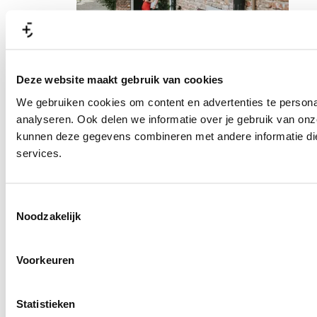
uit
Praktische info
Terug
Deze website maakt gebruik van cookies
Hotels
We gebruiken cookies om content en advertenties te persona
Parkeren & OV
Amersfoort Centrum
analyseren. Ook delen we informatie over je gebruik van onz
Volg Amersfoort
Mis niks van jouw favoriete stad
kunnen deze gegevens combineren met andere informatie die 
services.
Toestemmingsselectie
Noodzakelijk
Voorkeuren
Vraag het ons
Statistieken