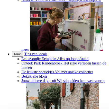
meer
Tips van locals
Terug
Een avondje Eemplein
Alles op loopafstand
Ontdek Park Randenbroek
Het rijke verleden tussen de
bomen
De leukste boetiekjes
Vol met unieke collecties
Bekijk alle blogs
Jouw ultieme dagje uit
Wij stippelden hem vast voor je