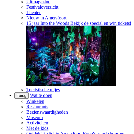
Uitmagazine
Festivaloverzicht
Theater
Nieuw in Amersfoort
15 jaar Into the Woods
Bekijk de special en win tickets!
Toeristische uitjes
Wat te doen
Terug
Winkelen
Restaurants
Bezienswaardigheden
Museum
Activiteiten
Met de kids
Ontdek Textiel in Amersfoort
Expo's, workshops en