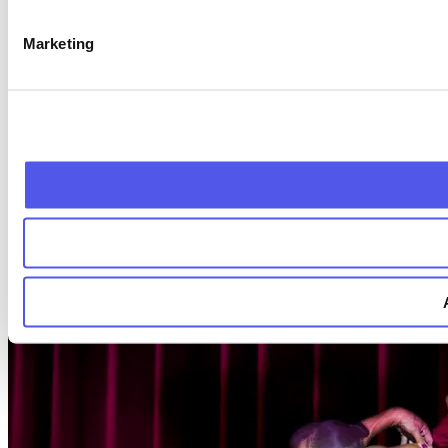
Gravity & Other Myths
Marketing
Contact
Theater de Flint Amersfoort
Coninckstraat 60
3811 WK
Amersfoort
Plan je route
naar Gravity & Other Myths
Route
Plan je route
naar Gravity & Other Myths
E-mail
Stuur een e-mail
naar Gravity & Other Myths
Bel
Bel: 033 4229 229
Gravity & Other Myths
Website
Bezoek de website
van Gravity & Other Myths
Bestel kaarten