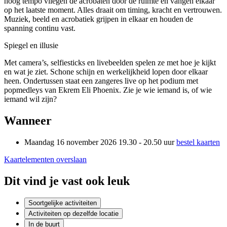
hoog tempo vliegen de acrobaten door de ruimte en vangen elkaar
op het laatste moment. Alles draait om timing, kracht en vertrouwen.
Muziek, beeld en acrobatiek grijpen in elkaar en houden de
spanning continu vast.
Spiegel en illusie
Met camera’s, selfiesticks en livebeelden spelen ze met hoe je kijkt
en wat je ziet. Schone schijn en werkelijkheid lopen door elkaar
heen. Ondertussen staat een zangeres live op het podium met
popmedleys van Ekrem Eli Phoenix. Zie je wie iemand is, of wie
iemand wil zijn?
Wanneer
Maandag 16 november 2026
19.30 - 20.50 uur
bestel kaarten
Leaflet
|
© OpenStreetMap contributors, Tiles style by Humanitarian
Kaartelementen overslaan
OpenStreetMap Team hosted by OpenStreetMap France
Gravity
&
+
Dit vind je vast ook leuk
Other
Myths
−
Soortgelijke activiteiten
Activiteiten op dezelfde locatie
In de buurt