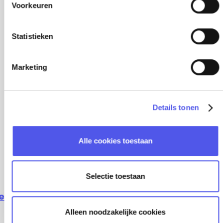
s
Voorkeuren
t
e
m
Statistieken
m
i
Marketing
n
g
s
Details tonen
s
e
l
Alle cookies toestaan
e
c
t
Selectie toestaan
i
e
ekijk alle locaties
Alleen noodzakelijke cookies