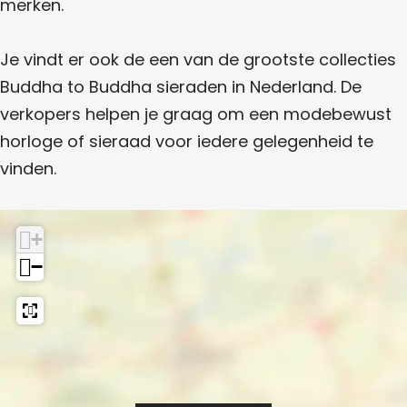
W
merken.
s
a
t
Je vindt er ook de een van de grootste collecties
c
Buddha to Buddha sieraden in Nederland. De
h
verkopers helpen je graag om een modebewust
e
horloge of sieraad voor iedere gelegenheid te
s
vinden.
+
−