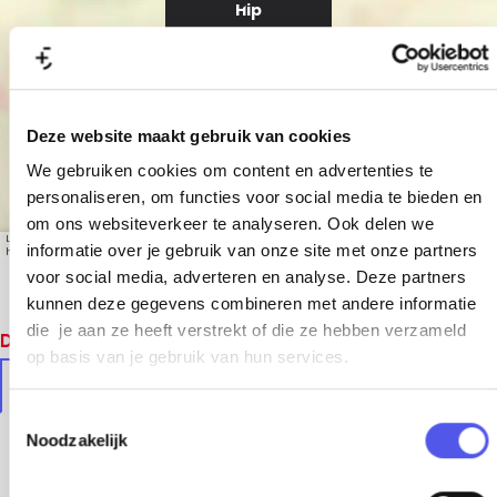
Hip
Jewels&Watches
Deze website maakt gebruik van cookies
We gebruiken cookies om content en advertenties te
personaliseren, om functies voor social media te bieden en
om ons websiteverkeer te analyseren. Ook delen we
Leaflet
|
© OpenStreetMap contributors, Tiles style by Humanitarian OpenStreetMap Team
informatie over je gebruik van onze site met onze partners
hosted by OpenStreetMap France
voor social media, adverteren en analyse. Deze partners
kunnen deze gegevens combineren met andere informatie
die je aan ze heeft verstrekt of die ze hebben verzameld
Dit vind je vast ook leuk
op basis van je gebruik van hun services.
In de buurt
Soortgelijke locaties
T
Noodzakelijk
o
e