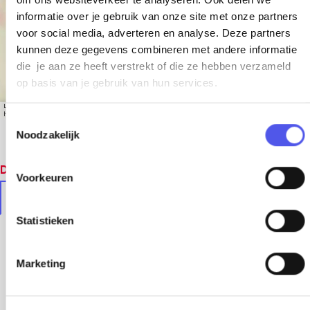
informatie over je gebruik van onze site met onze partners
voor social media, adverteren en analyse. Deze partners
kunnen deze gegevens combineren met andere informatie
die je aan ze heeft verstrekt of die ze hebben verzameld
op basis van je gebruik van hun services.
Leaflet
|
© OpenStreetMap contributors, Tiles style by Humanitarian OpenStreetMap Team
hosted by OpenStreetMap France
T
Noodzakelijk
o
e
Dit vind je vast ook leuk
s
Voorkeuren
t
In de buurt
Soortgelijke locaties
e
m
Statistieken
m
i
Marketing
n
g
s