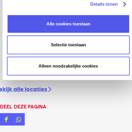
Details tonen
s
e
l
Alle cookies toestaan
e
c
t
Selectie toestaan
i
e
Alleen noodzakelijke cookies
ekijk alle locaties
Deel deze pagina
D
D