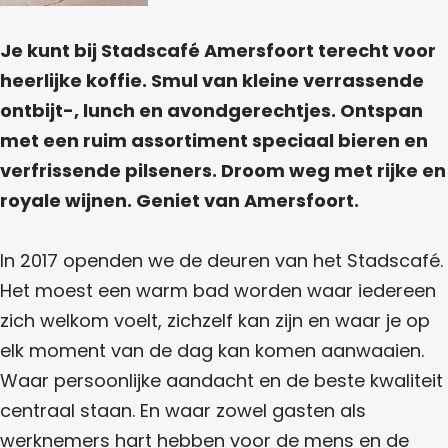
k
r
A
o
s
t
o
S
f
m
r
Je kunt bij Stadscafé Amersfoort terecht voor
o
t
t
e
o
heerlijke koffie. Smul van kleine verrassende
r
a
r
t
ontbijt-, lunch en avondgerechtjes. Ontspan
d
s
met een ruim assortiment speciaal bieren en
s
f
verfrissende pilseners. Droom weg met rijke en
c
o
royale wijnen. Geniet van Amersfoort.
a
o
f
r
In 2017 openden we de deuren van het Stadscafé.
é
t
Het moest een warm bad worden waar iedereen
A
zich welkom voelt, zichzelf kan zijn en waar je op
m
elk moment van de dag kan komen aanwaaien.
e
Waar persoonlijke aandacht en de beste kwaliteit
r
centraal staan. En waar zowel gasten als
s
werknemers hart hebben voor de mens en de