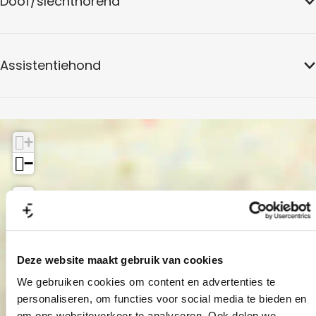
Doof/slechthorend
Assistentiehond
+
−
Deze website maakt gebruik van cookies
Stadscafé
We gebruiken cookies om content en advertenties te
Amersfoort
personaliseren, om functies voor social media te bieden en
om ons websiteverkeer te analyseren. Ook delen we