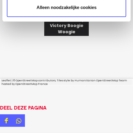
Alleen noodzakelijke cookies
Kinderworkshop:
Victory Boogie
Woogie
Leaflet
|
© OpenStreetMap contributors, Tiles style by Humanitarian OpenStreetMap Team
hosted by OpenStreetMap France
Deel deze pagina
D
D