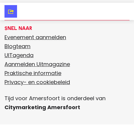
e
e
e
e
V
l
l
i
d
d
Snel naar
s
e
e
Evenement aanmelden
i
z
z
Blogteam
t
e
e
UITagenda
t
p
p
Aanmelden Uitmagazine
h
a
a
Praktische informatie
e
g
g
Privacy- en cookiebeleid
w
i
i
e
Tijd voor Amersfoort is onderdeel van
n
n
b
Citymarketing Amersfoort
a
a
s
o
o
i
p
p
t